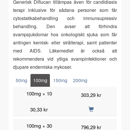
Generisk Diflucan tillämpas även för candidiasis
terapi inklusive för sådana personer som får
cytostatikabehandling och immunsupressiv
behandling. Den avser att förhindra
svampsjukdomar hos onkologiskt sjuka som får
antingen kemisk- eller strålterapi, samt patienter
med AIDS. Läkemedlet är också att
rekommendera vid ytliga svampinfektioner och
djupare endemiska mykoser.
50mg
100mg
150mg
200mg
100mg × 10
303,29 kr
30,33 kr
100mg × 30
796,29 kr