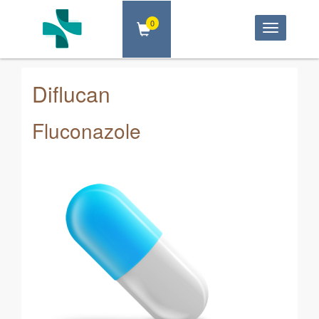
0
Toggle
navigatio
Diflucan
Fluconazole