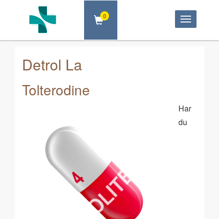
0
Toggle
navigatio
Detrol La
Tolterodine
Har
du