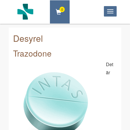
0
Toggle
navigatio
Desyrel
Trazodone
Det
är